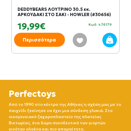
DEDDYBEARS ΛΟΥΤΡΙΝΟ 30.5 εκ.
ΑΡΚΟΥΔΑΚΙ ΣΤΟ ΣΑΚΙ - HOWLER (#30656)
19,99€
Κωδ: 476179
Περισσότερα
Perfectoys
Από το 1990 στο κέντρο της Αθήνας η σχέση μας με το
παιχνίδι ξεκίνησε να έχει μια σύνδεση γλυκιά. Στο
οικογενειακό ζαχαροπλαστείο της πλατείας
Βικτωρίας, ένα δώρο συνοδευτικό των γιορτών
γινόταν ολοένα και πιο απαραίτητο.