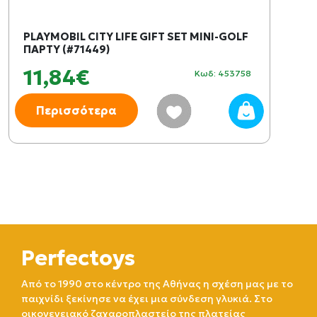
PLAYMOBIL CITY LIFE GIFT SET MINI-GOLF
ΠΑΡΤΥ (#71449)
11,84€
Κωδ: 453758
Περισσότερα
Perfectoys
Από το 1990 στο κέντρο της Αθήνας η σχέση μας με το
παιχνίδι ξεκίνησε να έχει μια σύνδεση γλυκιά. Στο
οικογενειακό ζαχαροπλαστείο της πλατείας